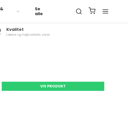
 &
Se
t
alle
Kvalitet
Lækre og højkvalitets varer
Grøntsager Økologisk
Kartofler Økologisk
Grøntsager Frost
Grønt Økologisk Frost
VIS PRODUKT