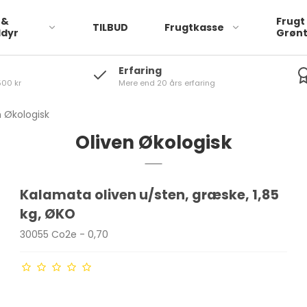
 &
Frugt
TILBUD
Frugtkasse
ldyr
Grøn
Erfaring
500 kr
Mere end 20 års erfaring
logisk
Friske Krydderurter
Frugt Økologisk
Økologisk
n Økologisk
Frugt Frost
Oliven Økologisk
Frugt Økologisk Frost
Kalamata oliven u/sten, græske, 1,85
Nødder Økologisk
kg, ØKO
30055 Co2e - 0,70