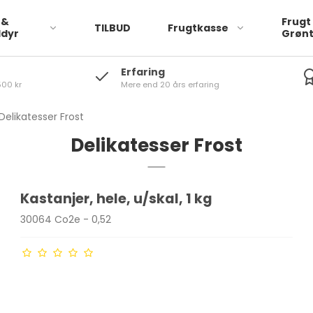
 &
Frugt
TILBUD
Frugtkasse
ldyr
Grøn
Erfaring
500 kr
Mere end 20 års erfaring
logisk
Friske Krydderurter
Frugt Økologisk
Økologisk
Delikatesser Frost
Frugt Frost
Delikatesser Frost
Frugt Økologisk Frost
Kastanjer, hele, u/skal, 1 kg
Nødder Økologisk
30064 Co2e - 0,52