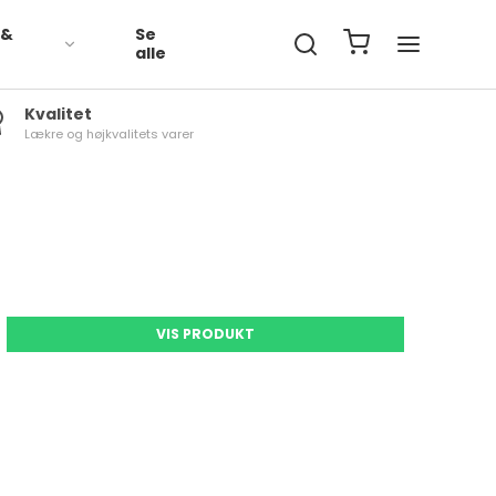
 &
Se
t
alle
Kvalitet
Lækre og højkvalitets varer
Grøntsager Økologisk
Kartofler Økologisk
Grøntsager Frost
Grønt Økologisk Frost
VIS PRODUKT