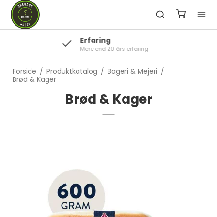
Kvalitet
Lækre og højkvalitets varer
Forside
/
Produktkatalog
/
Bageri & Mejeri
/
Brød & Kager
Brød & Kager