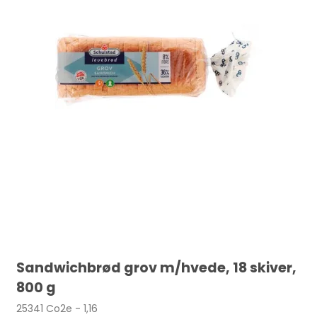
Sandwichbrød grov m/hvede, 18 skiver,
800 g
25341 Co2e - 1,16