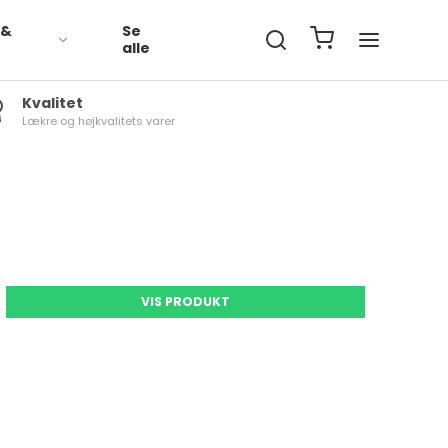
 &
Se
t
alle
Kvalitet
Lækre og højkvalitets varer
Grøntsager Økologisk
Kartofler Økologisk
Grøntsager Frost
Grønt Økologisk Frost
VIS PRODUKT