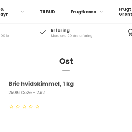
 &
Frugt
TILBUD
Frugtkasse
ldyr
Grøn
Erfaring
500 kr
Mere end 20 års erfaring
logisk
Friske Krydderurter
Frugt Økologisk
Økologisk
Frugt Frost
Ost
Frugt Økologisk Frost
Brie hvidskimmel, 1 kg
Nødder Økologisk
25016 Co2e - 2,92